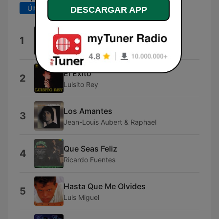
Últimos 7 días
Últimos 30 días
DESCARGAR APP
Frente a una Copa de Vino
1
Luisito Rey
El Éxito
2
Luisito Rey
Los Amantes
3
Jean-Louis Aubert & Raphael
Que Seas Feliz
4
Ricardo Fuentes
Hasta Que Me Olvides
5
Luis Miguel