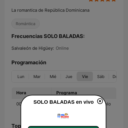
La romantica de República Dominicana
Romántica
Frecuencias SOLO BALADAS:
Salvaleón de Higüey:
Online
Programación
Lun
Mar
Mié
Jue
Vie
Sáb
Dom
Hora
Programa
SOLO BALADAS en vivo
00:00 - 00:00
Viernes de FieraMIX - Solo
baladas
Top Canciones