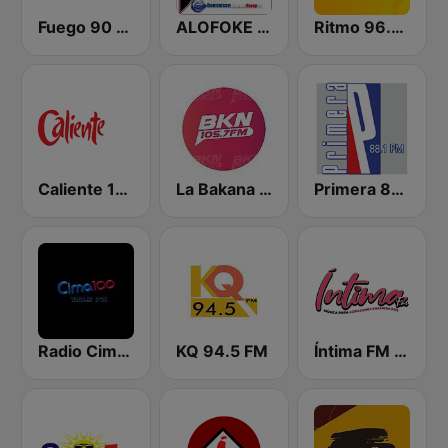
Fuego 90 La Salsera
ALOFOKE 99.3 FM
Ritmo 96.5 FM
Caliente 104.1 FM
La Bakana FM
Primera 88.1 FM
Radio Cima 100.5 FM
KQ 94.5 FM
Íntima FM Santiago