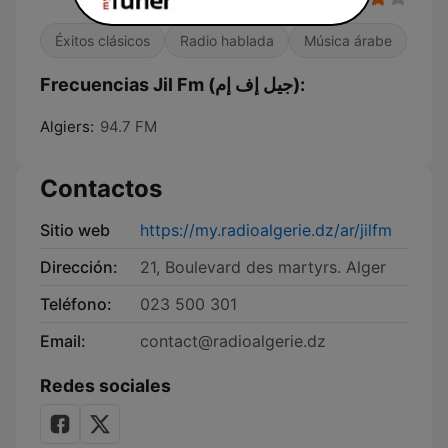
Éxitos clásicos
Radio hablada
Música árabe
Frecuencias Jil Fm (جيل إف إم):
Algiers:
94.7 FM
Contactos
Sitio web
https://my.radioalgerie.dz/ar/jilfm
Dirección:
21, Boulevard des martyrs. Alger
Teléfono:
023 500 301
Email:
contact@radioalgerie.dz
Redes sociales