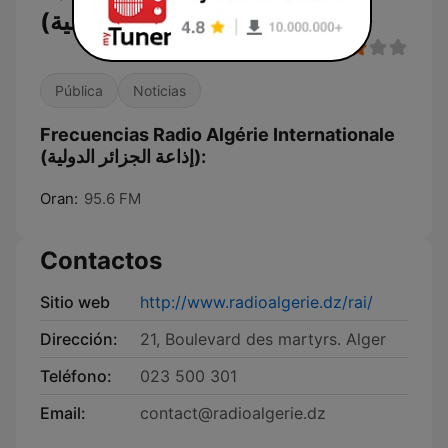
(إذاعة الجزائر الدولية)
Pública
Noticias
Frecuencias Radio Algérie Internationale
(إذاعة الجزائر الدولية):
Oran:
95.6 FM
Contactos
Sitio web
http://www.radioalgerie.dz/rai/
Dirección:
21, Boulevard des martyrs. Alger
Teléfono:
023 500 301
Email:
contact@radioalgerie.dz