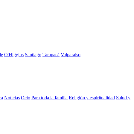
le
O'Higgins
Santiago
Tarapacá
Valparaíso
ca
Noticias
Ocio
Para toda la familia
Religión y espiritualidad
Salud y