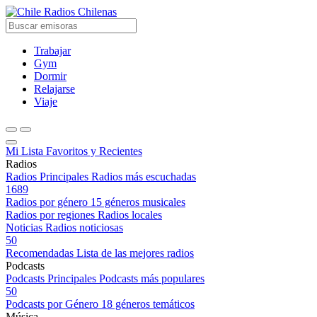
Radios Chilenas
Trabajar
Gym
Dormir
Relajarse
Viaje
Mi Lista
Favoritos y Recientes
Radios
Radios Principales
Radios más escuchadas
1689
Radios por género
15 géneros musicales
Radios por regiones
Radios locales
Noticias
Radios noticiosas
50
Recomendadas
Lista de las mejores radios
Podcasts
Podcasts Principales
Podcasts más populares
50
Podcasts por Género
18 géneros temáticos
Música