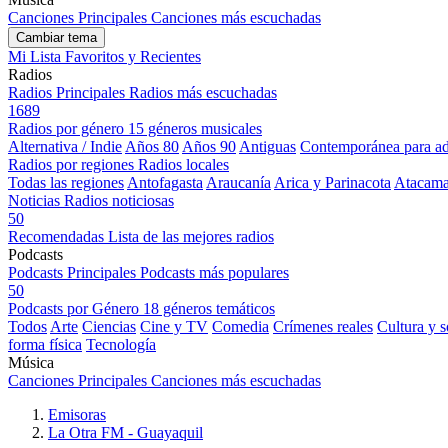
Canciones Principales
Canciones más escuchadas
Cambiar tema
Mi Lista
Favoritos y Recientes
Radios
Radios Principales
Radios más escuchadas
1689
Radios por género
15 géneros musicales
Alternativa / Indie
Años 80
Años 90
Antiguas
Contemporánea para ad
Radios por regiones
Radios locales
Todas las regiones
Antofagasta
Araucanía
Arica y Parinacota
Atacam
Noticias
Radios noticiosas
50
Recomendadas
Lista de las mejores radios
Podcasts
Podcasts Principales
Podcasts más populares
50
Podcasts por Género
18 géneros temáticos
Todos
Arte
Ciencias
Cine y TV
Comedia
Crímenes reales
Cultura y 
forma física
Tecnología
Música
Canciones Principales
Canciones más escuchadas
Emisoras
La Otra FM - Guayaquil