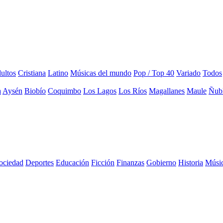
ultos
Cristiana
Latino
Músicas del mundo
Pop / Top 40
Variado
Todos
a
Aysén
Biobío
Coquimbo
Los Lagos
Los Ríos
Magallanes
Maule
Ñub
sociedad
Deportes
Educación
Ficción
Finanzas
Gobierno
Historia
Músi