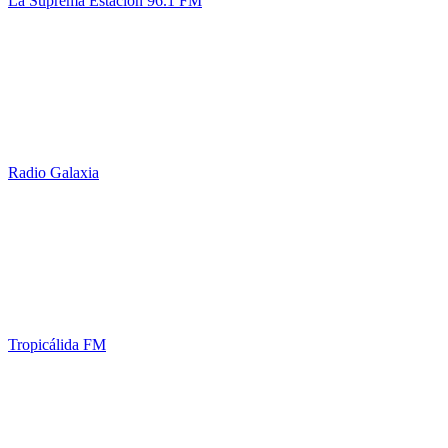
La Suprema Estacion 96.1 FM
Radio Galaxia
Tropicálida FM