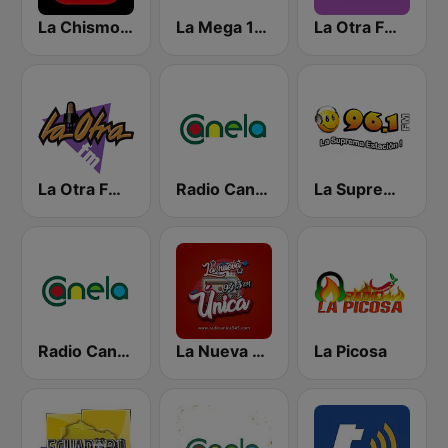
La Chismosa 104.1
La Mega 103.3 FM
La Otra FM - Guayaquil
La Otra FM - Quito
Radio Canela Azuay
La Suprema Estacion 96.1 FM
Radio Canela Guayas
La Nueva Unica 94.5 FM
La Picosa