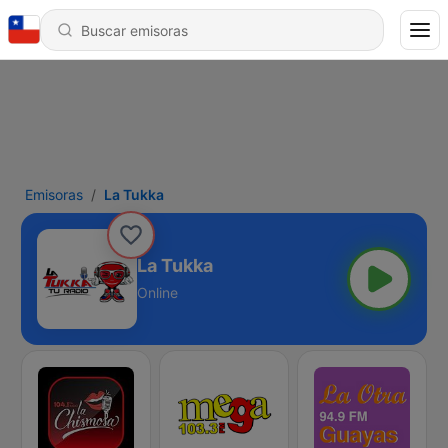
Emisoras
La Tukka
La Tukka
Online