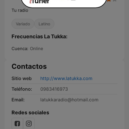
Tu radio
Variado
Latino
Frecuencias La Tukka:
Cuenca:
Online
Contactos
Sitio web
http://www.latukka.com
Teléfono:
0983416973
Email:
latukkaradio@hotmail.com
Redes sociales