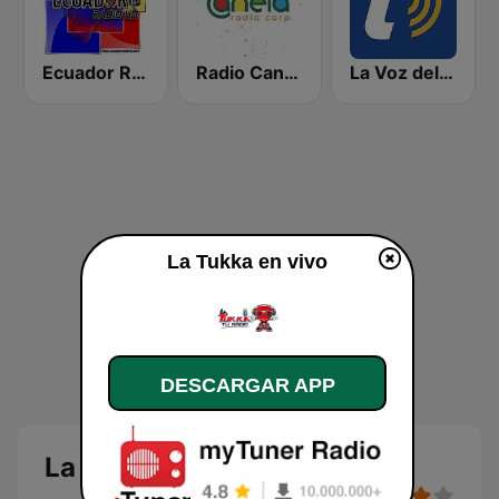
Ecuador Radio HD
Radio Canela Quito
La Voz del Tomebamba
La Tukka en vivo
DESCARGAR APP
La Tukka