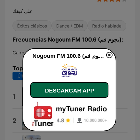
على كيفك
Éxitos clásicos
Dance / EDM
Radio hablada
Frecuencias Nogoum FM 100.6 (نجوم فم):
Cairo:
100.6 FM
Nogoum FM 100.6 (نجوم فم) en vivo
Top Canciones
Últimos 7 días
Últimos 30 días
DESCARGAR APP
Alby
1
Amr Diab
Ừ Thì Tôi Ế
2
Duy Tuyên