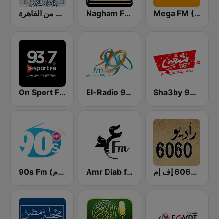
Mega FM (ميجا إف إم)
Nagham FM 105.3 (نغم إف إم)
إذاعة القرآن الكريم من القاهرة
On Sport FM
El-Radio‎ 9090 (الراديو٩٠٩٠)
Sha3by 95 FM
راديو 6060 إف إم
Amr Diab fm عمرو دياب
90s Fm (تسعينات اف ام)