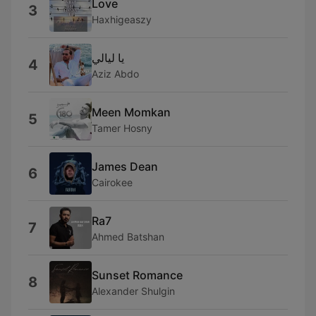
Love
3
Haxhigeaszy
يا ليالي
4
Aziz Abdo
Meen Momkan
5
Tamer Hosny
James Dean
6
Cairokee
Ra7
7
Ahmed Batshan
Sunset Romance
8
Alexander Shulgin