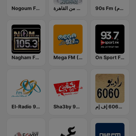
90s Fm (تسعينات اف ام)
إذاعة القرآن الكريم من القاهرة
Nogoum FM 100.6 (نجوم فم)
Nagham FM 105.3 (نغم إف إم)
Mega FM (ميجا إف إم)
On Sport FM
El-Radio‎ 9090 (الراديو٩٠٩٠)
Sha3by 95 FM
راديو 6060 إف إم