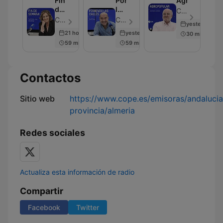
Fin
Poniendo
Agropopular
de
las
COPE - Episodio 21
Semana
Calles
COPE - Episodio 24
COPE - Episodio 45
yesterday
21 hours ago
yesterday
30 min
59 min
59 min
Contactos
Sitio web
https://www.cope.es/emisoras/andalucia
provincia/almeria
Redes sociales
Actualiza esta información de radio
Compartir
Facebook
Twitter