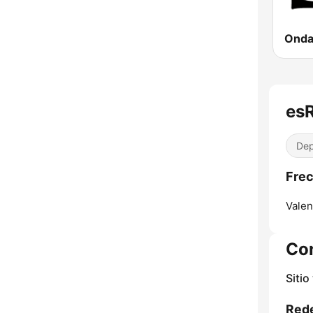
esR
Dep
Frec
Valen
Co
Sitio
Rede