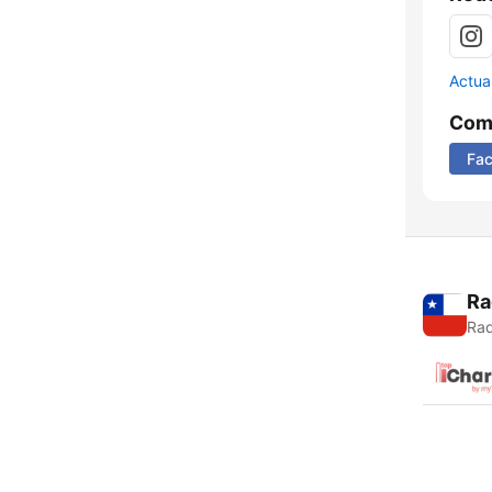
Actua
Comp
Fa
Ra
Rad