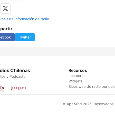
liza esta información de radio
artir
cebook
Twitter
dios Chilenas
Recursos
Locutores
ios y Podcasts
Widgets
Sitios web de radio por paí
© AppMind 2026. Reservados t