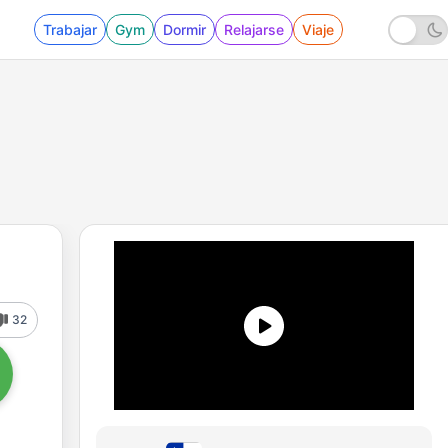
Trabajar
Gym
Dormir
Relajarse
Viaje
32