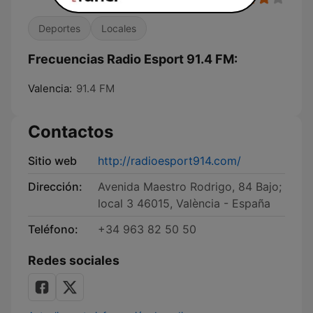
Deportes
Locales
Frecuencias Radio Esport 91.4 FM:
Valencia:
91.4 FM
Contactos
Sitio web
http://radioesport914.com/
Dirección:
Avenida Maestro Rodrigo, 84 Bajo;
local 3 46015, València - España
Teléfono:
+34 963 82 50 50
Redes sociales