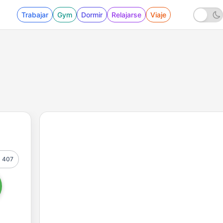
Trabajar
Gym
Dormir
Relajarse
Viaje
407