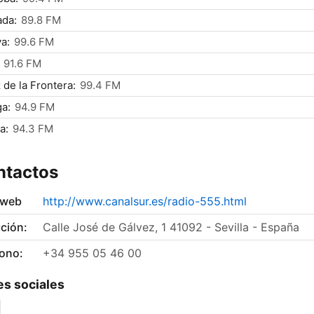
ada:
89.8 FM
a:
99.6 FM
91.6 FM
 de la Frontera:
99.4 FM
a:
94.9 FM
a:
94.3 FM
ntactos
 web
http://www.canalsur.es/radio-555.html
ción:
Calle José de Gálvez, 1 41092 - Sevilla - España
fono:
+34 955 05 46 00
s sociales