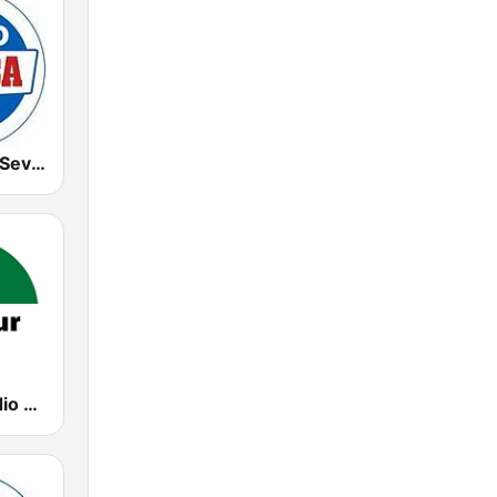
Radio Marca Sevilla
CanalSur Radio Cádiz