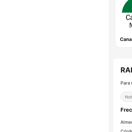
RAI
Para 
Not
Frec
Almer
Córd