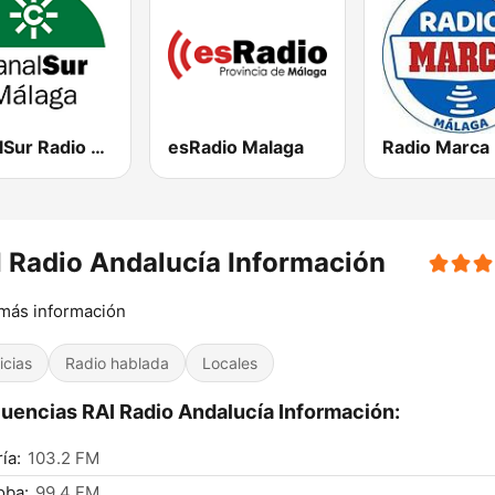
CanalSur Radio Málaga
esRadio Malaga
 Radio Andalucía Información
más información
icias
Radio hablada
Locales
uencias RAI Radio Andalucía Información:
ía:
103.2 FM
oba:
99.4 FM