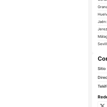
Gran
Huelv
Jaén:
Jerez
Málag
Sevill
Co
Sitio
Direc
Telé
Rede