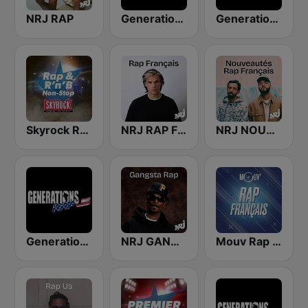
NRJ RAP
Generations Rap FR Gold
Generations Rap FR
Skyrock Rap & RnB Non-Stop
NRJ RAP FRANCAIS
NRJ NOUVEAUTES RAP FRANCAIS
Generations Rap US
NRJ GANGSTA RAP
Mouv Rap Français