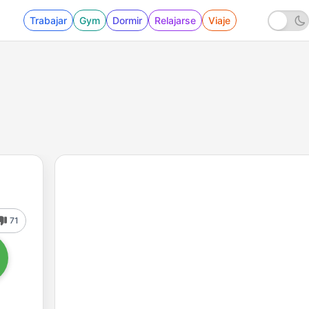
Trabajar
Gym
Dormir
Relajarse
Viaje
71