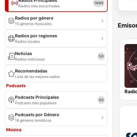
Radios Principales
1689
Radios más escuchadas
Radios por género
15 géneros musicales
Emisor
Radios por regiones
Radios locales
Noticias
50
Radios noticiosas
Recomendadas
Lista de las mejores radios
Podcasts
Podcasts Principales
50
Podcasts más populares
Podcasts por Género
18 géneros temáticos
Música