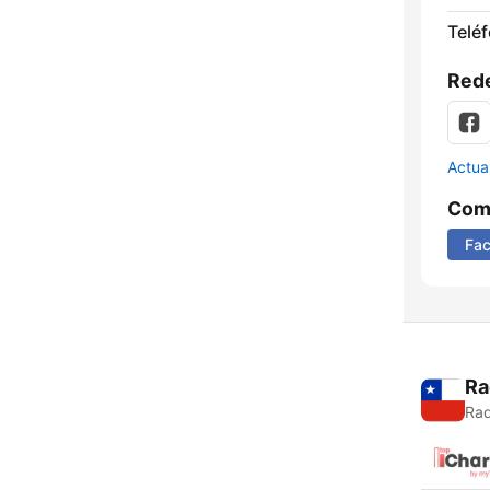
Telé
Rede
Actua
Comp
Fa
Ra
Rad