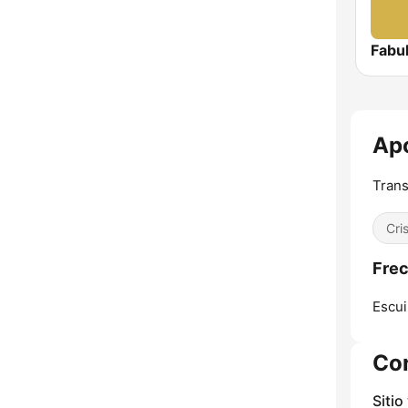
Fabu
Apo
Trans
Cri
Frec
Escui
Co
Sitio