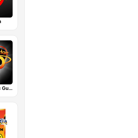
n
Radio Tic Tac Guatemala