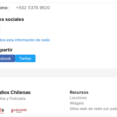
fono:
+502 5378 9620
s sociales
liza esta información de radio
artir
cebook
Twitter
dios Chilenas
Recursos
Locutores
ios y Podcasts
Widgets
Sitios web de radio por paí