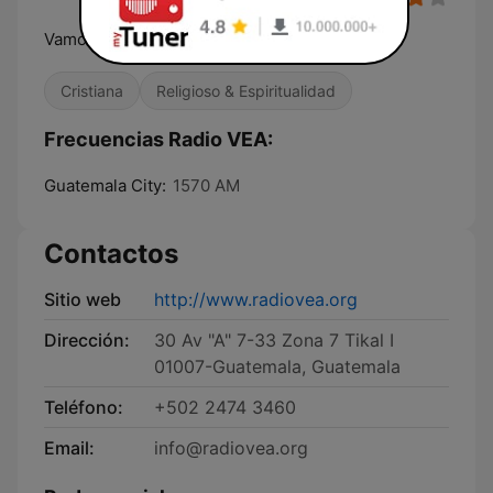
Vamos por más!
Cristiana
Religioso & Espiritualidad
Frecuencias Radio VEA:
Guatemala City:
1570 AM
Contactos
Sitio web
http://www.radiovea.org
Dirección:
30 Av "A" 7-33 Zona 7 Tikal I
01007-Guatemala, Guatemala
Teléfono:
+502 2474 3460
Email:
info@radiovea.org