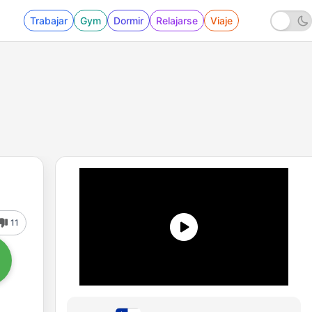
Trabajar
Gym
Dormir
Relajarse
Viaje
11