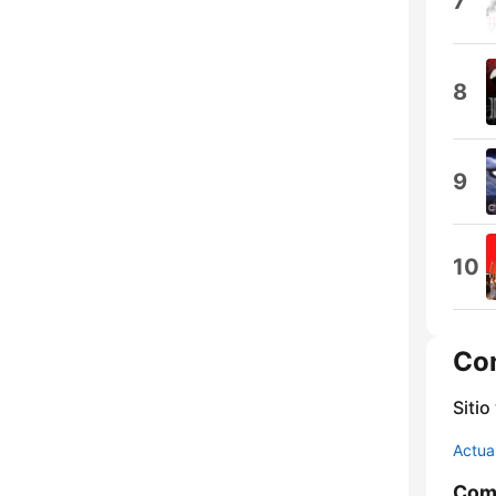
7
8
9
10
Co
Sitio
Actua
Comp