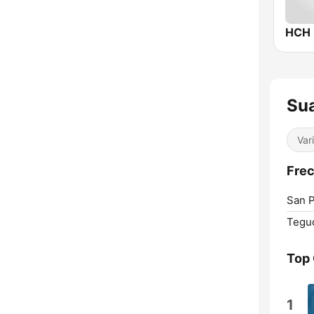
HCH 
Su
Var
Frec
San P
Teguc
Top
1