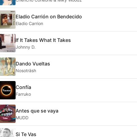
Eladio Carrión on Bendecido
Eladio Carrion
If It Takes What It Takes
Johnny D.
Dando Vueltas
Nosoträsh
Confía
Farruko
Antes que se vaya
MUDD
Si Te Vas