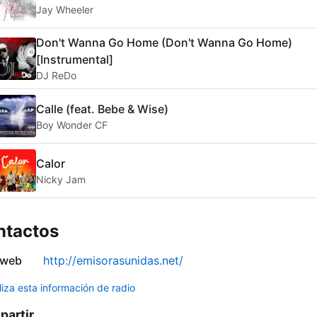
Jay Wheeler
Don't Wanna Go Home (Don't Wanna Go Home)
[Instrumental]
DJ ReDo
Calle (feat. Bebe & Wise)
Boy Wonder CF
Calor
Nicky Jam
ntactos
 web
http://emisorasunidas.net/
liza esta información de radio
artir