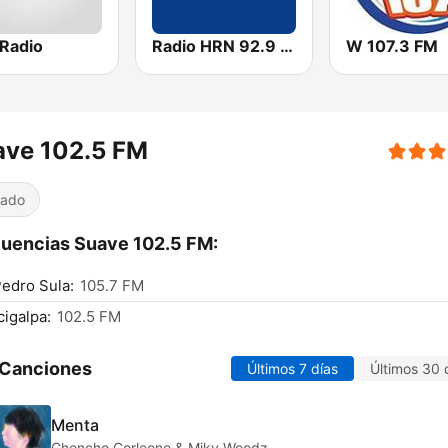
Radio
Radio HRN 92.9 FM
W 107.3 FM
ave 102.5 FM
iado
uencias Suave 102.5 FM:
edro Sula:
105.7 FM
igalpa:
102.5 FM
 Canciones
Últimos 7 días
Últimos 30 
Menta
Chencho Corleone & Miky Woodz