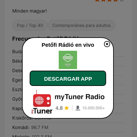
Minden magyar!
Pop / Top 40
Contemporánea para adultos
Frecuencias Petőfi Rádió:
Petőfi Rádió en vivo
Budapest:
94.8 FM
Békéscsaba:
96.7 FM
Debrecen:
89.0 FM
DESCARGAR APP
Eger:
102.7 FM
Esztergom:
94.8 FM
Győr:
93.1 FM
Kaposvár:
93.9 FM
Kiskőrös:
95.1 FM
Komádi:
96.7 FM
Miskolc:
102.3 FM