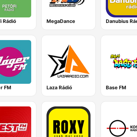
i Rádió
MegaDance
Danubius Rá
er FM
Laza Rádió
Base FM