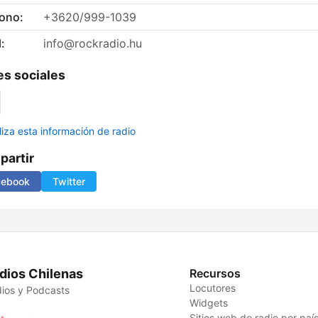
fono:
+3620/999-1039
:
info@rockradio.hu
s sociales
liza esta información de radio
artir
cebook
Twitter
dios Chilenas
Recursos
Locutores
ios y Podcasts
Widgets
Sitios web de radio por paí