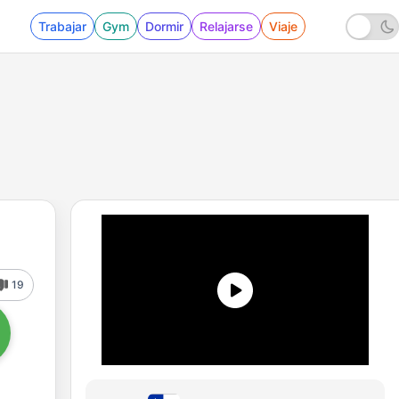
Trabajar
Gym
Dormir
Relajarse
Viaje
19