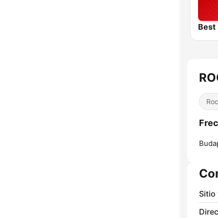
RO
Ro
Fre
Buda
Co
Sitio
Direc