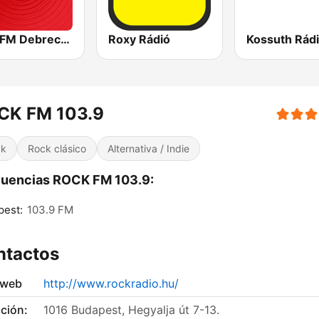
Best FM Debrecen
Roxy Rádió
Kossuth Rád
CK FM 103.9
ck
Rock clásico
Alternativa / Indie
cuencias ROCK FM 103.9:
pest:
103.9 FM
ntactos
 web
http://www.rockradio.hu/
ción:
1016 Budapest, Hegyalja út 7-13.