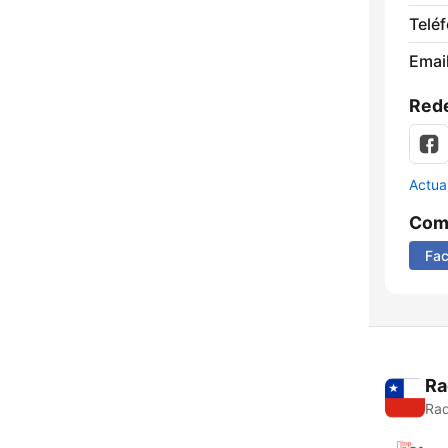
Telé
Email
Rede
Actua
Comp
Fa
Ra
Rad