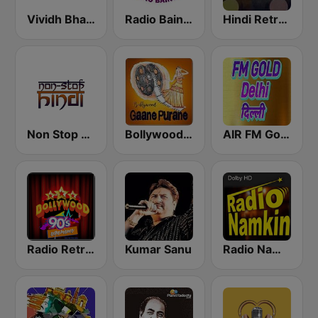
Vividh Bharti (विविध भारती)
Radio Baingan
Hindi Retro Hits Radio
Non Stop Hindi
Bollywood Gaane Purane
AIR FM Gold Dehli
Radio Retro Bollywood 90s
Kumar Sanu
Radio Namkin