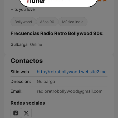
Hits you love
Bollywood
Años 90
Música india
Frecuencias Radio Retro Bollywood 90s:
Gulbarga:
Online
Contactos
Sitio web
http://retrobollywood.website2.me
Dirección:
Gulbarga
Email:
radioretrobollywood@gmail.com
Redes sociales