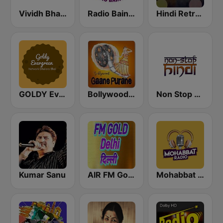
Vividh Bharti (विविध भारती)
Radio Baingan
Hindi Retro Hits Radio
GOLDY Evergreen
Bollywood Gaane Purane
Non Stop Hindi
Kumar Sanu
AIR FM Gold Dehli
Mohabbat Radio