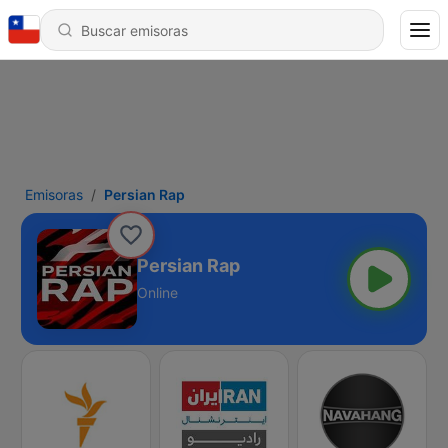
Emisoras
Persian Rap
Persian Rap
Online