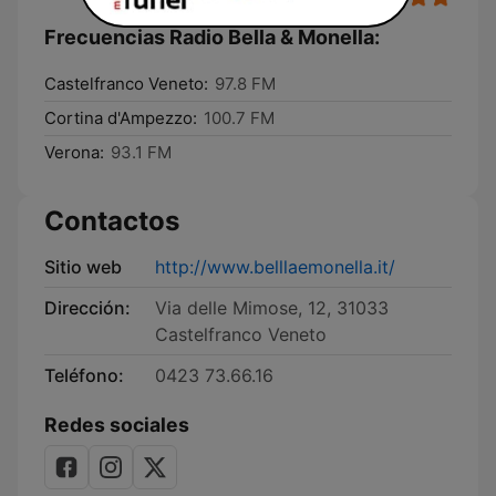
Frecuencias Radio Bella & Monella:
Castelfranco Veneto:
97.8 FM
Cortina d'Ampezzo:
100.7 FM
Verona:
93.1 FM
Contactos
Sitio web
http://www.belllaemonella.it/
Dirección:
Via delle Mimose, 12, 31033
Castelfranco Veneto
Teléfono:
0423 73.66.16
Redes sociales