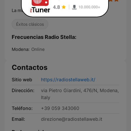
La musica dei ricordi più belli
Éxitos clásicos
Frecuencias Radio Stella:
Modena:
Online
Contactos
Sitio web
https://radiostellaweb.it/
Dirección:
via Pietro Giardini, 476/N, Modena,
Italy
Teléfono:
+39 059 343060
Email:
direzione@radiostellaweb.it