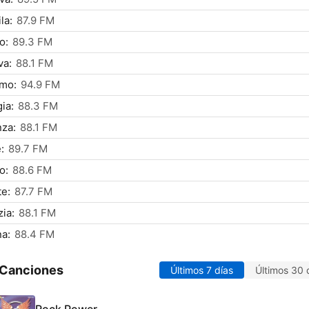
la:
87.9 FM
o:
89.3 FM
va:
88.1 FM
rmo:
94.9 FM
ia:
88.3 FM
za:
88.1 FM
:
89.7 FM
o:
88.6 FM
te:
87.7 FM
ia:
88.1 FM
a:
88.4 FM
 Canciones
Últimos 7 días
Últimos 30 
Rock Power