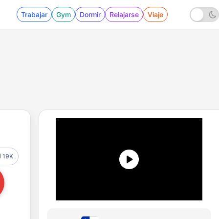
Trabajar
Gym
Dormir
Relajarse
Viaje
19K