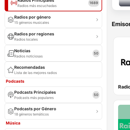
Radios Principales
1689
Radios más escuchadas
Radios por género
15 géneros musicales
Emisor
Radios por regiones
Radios locales
Noticias
50
Radios noticiosas
Recomendadas
Lista de las mejores radios
Podcasts
Radi
Podcasts Principales
50
Podcasts más populares
Podcasts por Género
18 géneros temáticos
Música