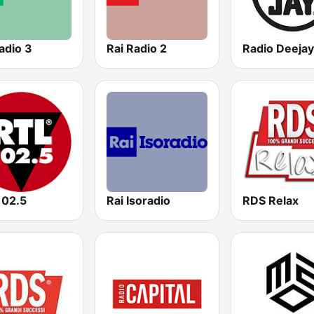
adio 3
Rai Radio 2
Radio Deejay
102.5
Rai Isoradio
RDS Relax