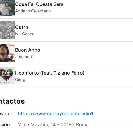
Cosa Fai Questa Sera
Adriano Celentano
Outro
Nu Genea
Buon Anno
Jovanotti
Il conforto (feat. Tiziano Ferro)
Giorgia
ntactos
 web
https://www.raiplayradio.it/radio1
ción:
Viale Mazzini, 14 - 00195 Roma