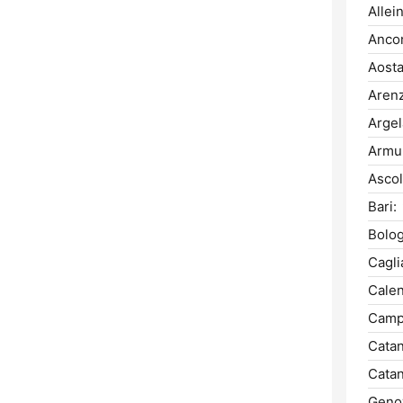
Allein
Anco
Aosta
Aren
Argel
Armu
Ascol
Bari:
Bolog
Caglia
Cale
Camp
Catan
Catan
Geno