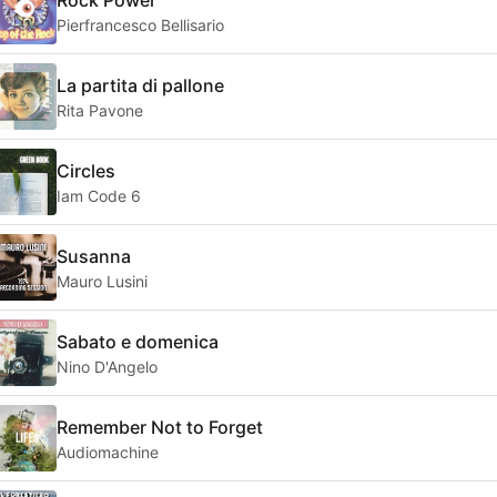
Pierfrancesco Bellisario
La partita di pallone
Rita Pavone
Circles
Iam Code 6
Susanna
Mauro Lusini
Sabato e domenica
Nino D'Angelo
Remember Not to Forget
Audiomachine