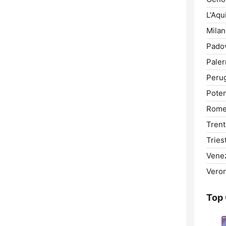
L'Aqui
Milan
Pado
Pale
Perug
Poten
Rome
Trent
Tries
Venez
Veron
Top