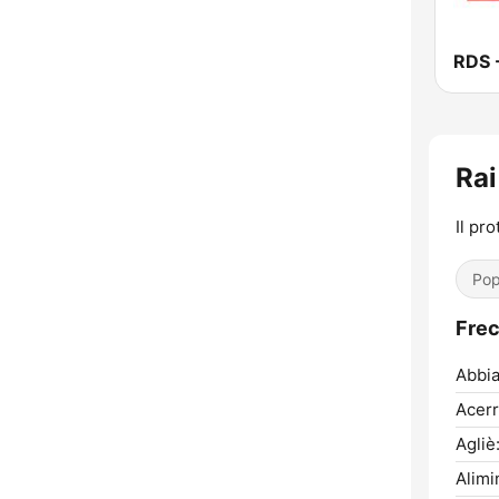
Rai
Il pr
Pop
Frec
Abbia
Acerr
Agliè
Alimi