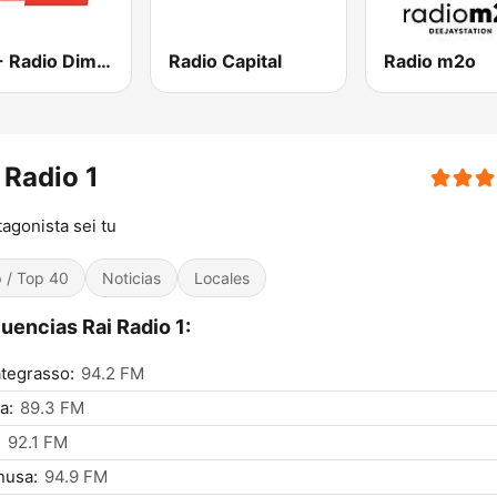
RDS - Radio Dimensione Suono
Radio Capital
Radio m2o
 Radio 1
otagonista sei tu
 / Top 40
Noticias
Locales
uencias Rai Radio 1:
tegrasso:
94.2 FM
a:
89.3 FM
:
92.1 FM
nusa:
94.9 FM