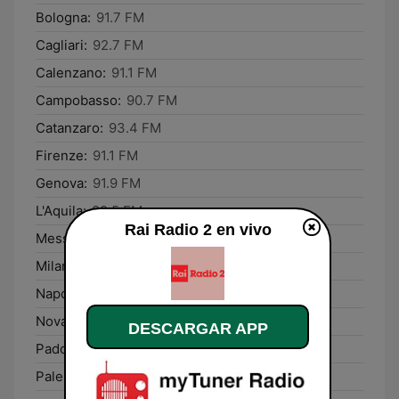
Bologna:
91.7 FM
Cagliari:
92.7 FM
Calenzano:
91.1 FM
Campobasso:
90.7 FM
Catanzaro:
93.4 FM
Firenze:
91.1 FM
Genova:
91.9 FM
L'Aquila:
89.5 FM
Rai Radio 2 en vivo
Messina:
90.2 FM
Milano:
93.7 FM
Napoli:
91.3 FM
Novara:
97.4 FM
DESCARGAR APP
Padova:
89.0 FM
Palermo:
96.9 FM