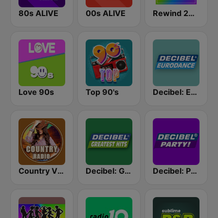
80s ALIVE
00s ALIVE
Rewind 2000's
Love 90s
Top 90's
Decibel: EuroDance
Country Vibes
Decibel: Greatest Hits
Decibel: Party!