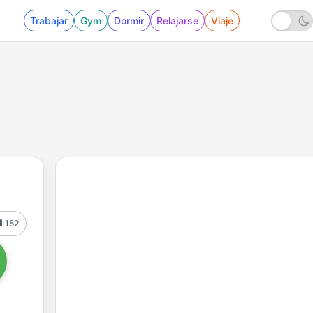
Trabajar
Gym
Dormir
Relajarse
Viaje
152