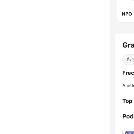
NPO 
Gra
Éxi
Frec
Amst
Top
Pod