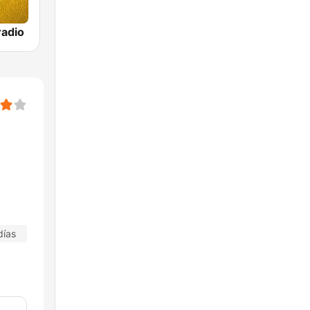
adio
días