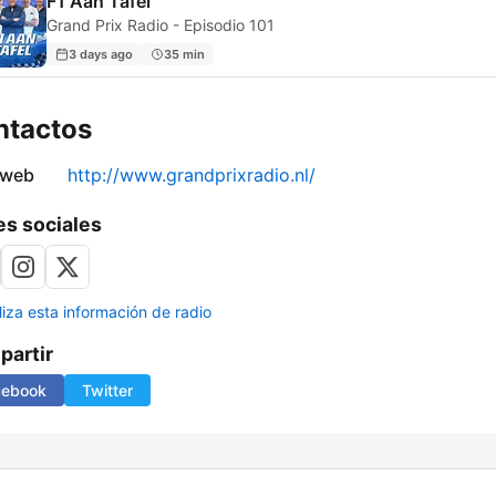
F1 Aan Tafel
Grand Prix Radio - Episodio 101
3 days ago
35 min
ntactos
 web
http://www.grandprixradio.nl/
s sociales
liza esta información de radio
artir
cebook
Twitter