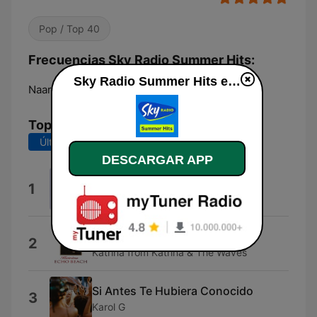
Pop / Top 40
Frecuencias Sky Radio Summer Hits:
Sky Radio Summer Hits en vivo
Naarden:
Online
Top Canciones
Últimos 7 días
Últimos 30 días
DESCARGAR APP
La Isla Bonita
1
David Guetta & Madonna
Walking On Sunshine
2
Katrina from Katrina & The Waves
Si Antes Te Hubiera Conocido
3
Karol G