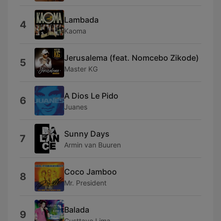
Lambada
4
Kaoma
Jerusalema (feat. Nomcebo Zikode)
5
Master KG
A Dios Le Pido
6
Juanes
Sunny Days
7
Armin van Buuren
Coco Jamboo
8
Mr. President
Balada
9
Gusttavo Lima