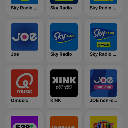
Sky Radio Hits
Sky Radio Christmas
Sky Radio Lovesongs
Joe
Sky Radio
Sky Radio @Work
Qmusic
KINK
JOE non-stop