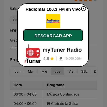
Salsa de hoy, salsa de siempre.
Radiomar 106.3 FM en vivo
Salsa
Frecuencias Radiomar 106.3 FM:
DESCARGAR APP
Arequipa:
106.3 FM
Lima:
106.3 FM
Programación
Lun
Mar
Mié
Jue
Vie
Sáb
Dom
Hora
Programa
00:00 - 04:00
Música Continuada
04:00 - 06:00
El Club de la Salsa