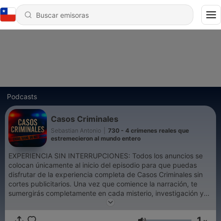
Podcasts
Casos Criminales
Sebastian Antonio
|
730 - 4 crímenes reales que
estremecieron al mundo entero
EXPERIENCIA SIN INTERRUPCIONES: Todos los anuncios se
colocan únicamente al inicio del episodio para que puedas
disfrutar de la experiencia completa de Casos Criminales sin
cortes publicitarios. Una vez que comience la narración, te
sumergirás completamente en cada misterio, investigación y
revelación sin ninguna interrupción que rompa la tensión del
relato. En las sombras más profundas de Latinoamérica se
1