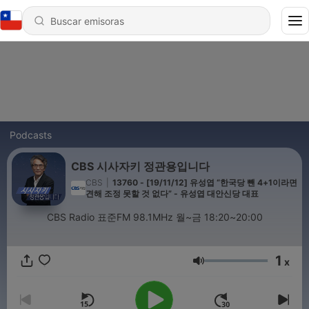
Podcasts
CBS 시사자키 정관용입니다
CBS
|
13760 - [19/11/12] 유성엽 “한국당 뺀 4+1이라면
견해 조정 못할 것 없다” - 유성엽 대안신당 대표
CBS Radio 표준FM 98.1MHz 월~금 18:20~20:00
1
x
Volumen