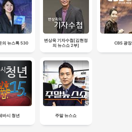
변상욱 기자수첩[김현정
의 뉴스톡 530
CBS 광장
의 뉴스쇼 2부]
세바시 청년
주말 뉴스쇼