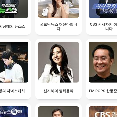
굿모닝뉴스 채선아입니
CBS 시사자키 
 박성태의 뉴스쇼
다
니다
향의 저녁스케치
신지혜의 영화음악
FM POPS 한동