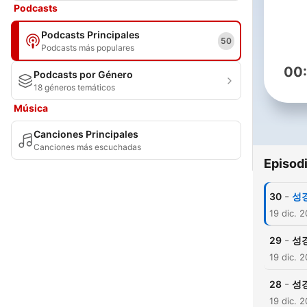
Podcasts
Podcasts Principales
50
Podcasts más populares
00
Podcasts por Género
18 géneros temáticos
Música
Canciones Principales
Canciones más escuchadas
Episod
-
30
성
19 dic. 
-
29
성
19 dic. 
-
28
성
19 dic. 