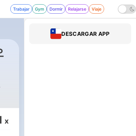
Trabajar
Gym
Dormir
Relajarse
Viaje
DESCARGAR APP
오
1
x