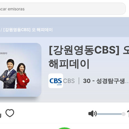
[강원영동CBS] 오 해피데이
[강원영동CBS] 
해피데이
CBS
|
30 - 성경탐구생활 요한계시록 총정리2
Volumen