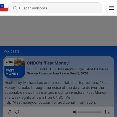
Podcasts
CNBC's "Fast Money"
CNBC
|
2741 - U.S. Treasury's Surge… And Oil Prices
Sink on Potential Iran Peace Deal 8/6/26
Hosted by Melissa Lee and a roundtable of top traders, “Fast
Money” breaks through the noise of the day, to deliver the
actionable news that matters most to investors. Fast Money
airs weeknights at 5p ET on CNBC. Visit
http://fastmoney.cnbc.com for additional information.
1
x
Volumen