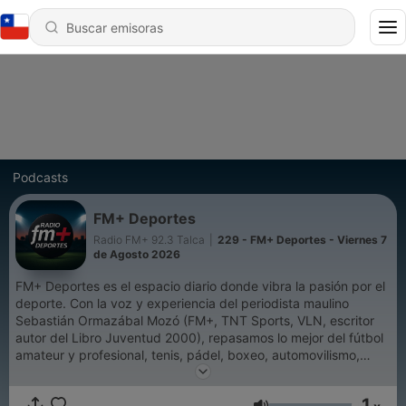
Podcasts
FM+ Deportes
Radio FM+ 92.3 Talca
|
229 - FM+ Deportes - Viernes 7
de Agosto 2026
FM+ Deportes es el espacio diario donde vibra la pasión por el
deporte. Con la voz y experiencia del periodista maulino
Sebastián Ormazábal Mozó (FM+, TNT Sports, VLN, escritor
autor del Libro Juventud 2000), repasamos lo mejor del fútbol
amateur y profesional, tenis, pádel, boxeo, automovilismo,
tenis de mesa, deporte escolar, olímpico e internacional. Desde
Talca para Chile y el mundo. Escúchalo en Spotify y en Radio
1