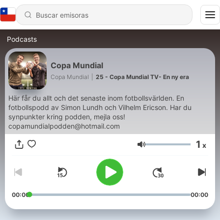
Podcasts
Copa Mundial
Copa Mundial
|
25 - Copa Mundial TV- En ny era
Här får du allt och det senaste inom fotbollsvärlden. En
fotbollspodd av Simon Lundh och Vilhelm Ericson. Har du
synpunkter kring podden, mejla oss!
copamundialpodden@hotmail.com
1
x
Volumen
00:00
00:00