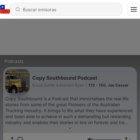
Podcasts
Copy Southbound Podcast
Bruce Gunter & Brendon Ryan
|
172 - 150. Joe Cassar
Copy Southbound is a Podcast that immortalises the real life
stories from some of the great Pioneers of the Australian
Trucking Industry. It brings to life what they have experienced
and been able to achieve in such a demanding but rewarding
industry and enables their stories to live on forever and be
accessed by our future generations.
1