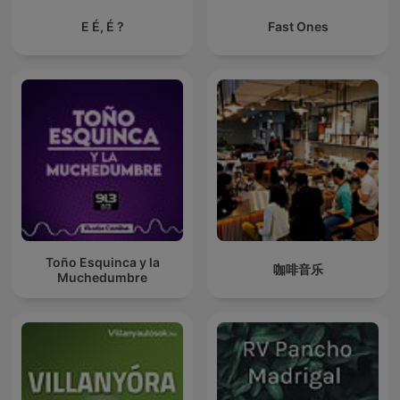
E É, É ?
Fast Ones
Toño Esquinca y la
咖啡音乐
Muchedumbre