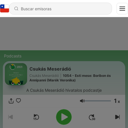
Podcasts
Csukás Meserádió
Csukás Meserádió
|
1054 - Esti mese: Boribon és
Annipanni (Marék Veronika)
A Csukás Meserádió hivatalos podcastje
1
x
Volumen