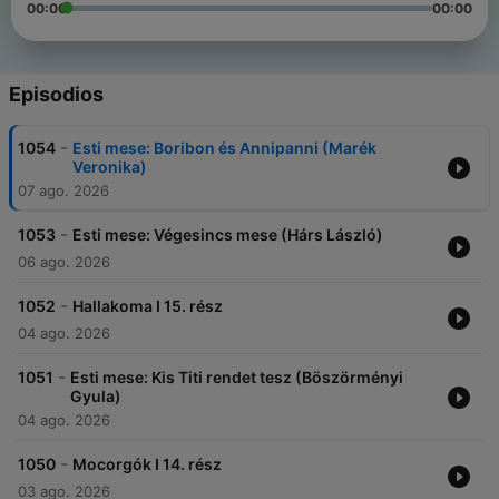
00:00
00:00
Episodios
-
1054
Esti mese: Boribon és Annipanni (Marék
Veronika)
07 ago. 2026
-
1053
Esti mese: Végesincs mese (Hárs László)
06 ago. 2026
-
1052
Hallakoma I 15. rész
04 ago. 2026
-
1051
Esti mese: Kis Titi rendet tesz (Böszörményi
Gyula)
04 ago. 2026
-
1050
Mocorgók I 14. rész
03 ago. 2026