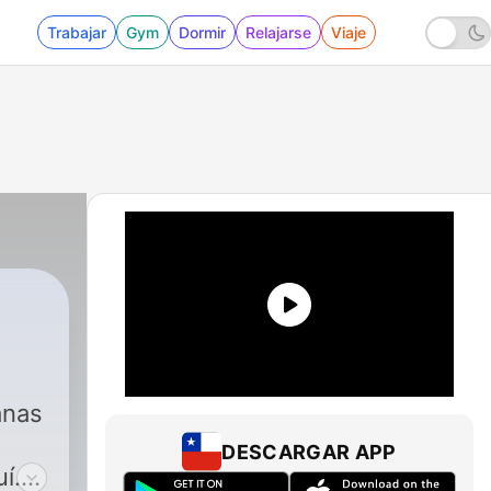
Trabajar
Gym
Dormir
Relajarse
Viaje
anas
DESCARGAR APP
í.