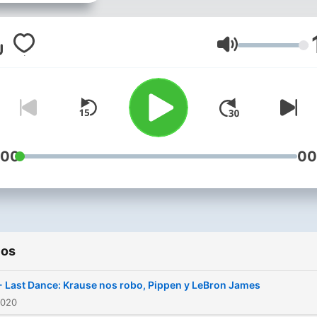
No importa el deporte que 
o si se trata de comparar
jugadores, quejarnos de u
Volumen
jugada, o simplemente habl
como hablas con tus amig
de esa manera lo vas a
escuchar.
:00
00
ios
- Last Dance: Krause nos robo, Pippen y LeBron James
2020