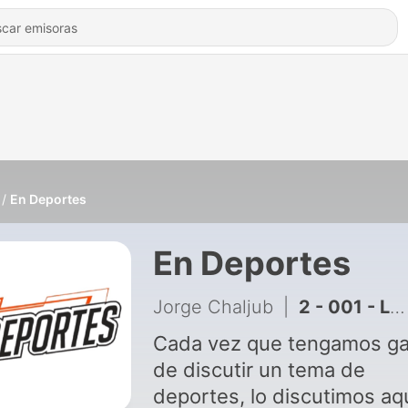
En Deportes
En Deportes
Jorge Chaljub
|
2 - 001 - Last Dance: Krause nos robo, Pippen y LeBron James
Cada vez que tengamos g
de discutir un tema de
deportes, lo discutimos aqu