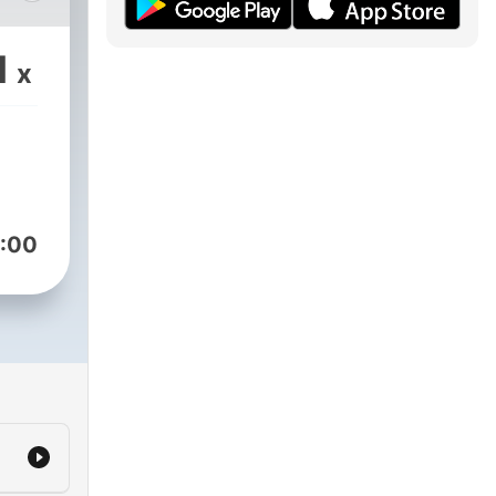
sea,
1
x
na
ar,
@s,
:00