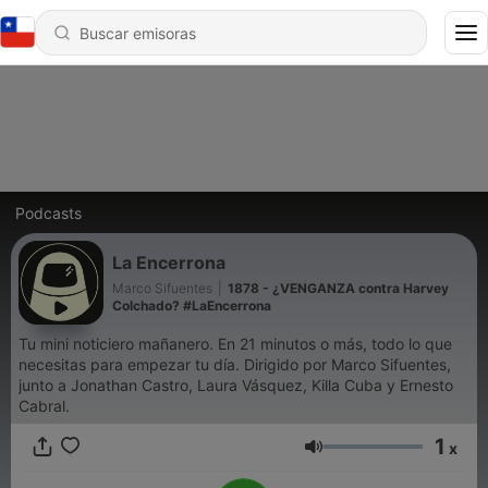
Podcasts
La Encerrona
Marco Sifuentes
|
1878 - ¿VENGANZA contra Harvey
Colchado? #LaEncerrona
Tu mini noticiero mañanero. En 21 minutos o más, todo lo que
necesitas para empezar tu día. Dirigido por Marco Sifuentes,
junto a Jonathan Castro, Laura Vásquez, Killa Cuba y Ernesto
Cabral.
1
x
Volumen