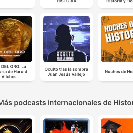
HISTORIA
Historia y Fi
 DEL ORO: La
Oculto tras la sombra
oria de Harold
Noches de His
Juan Jesús Vallejo
Vilches
Más podcasts internacionales de Histo