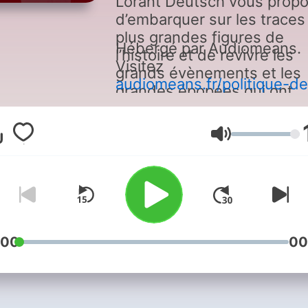
Lorànt Deutsch vous prop
d’embarquer sur les traces
plus grandes figures de
Hébergé par Audiomeans.
l’histoire et de revivre les
Visitez
grands évènements et les
audiomeans.fr/politique-de
grandes épopées qui ont
confidentialite
pour plus
façonné le monde.
d'informations.
Volumen
:00
00