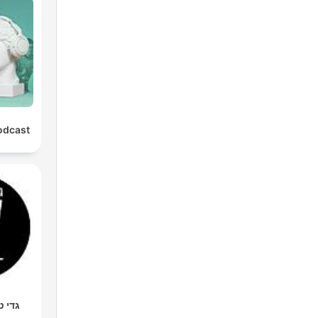
odcast
מר סף