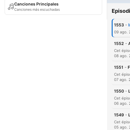
Canciones Principales
Canciones más escuchadas
Episod
-
1553
09 ago.
-
1552
08 ago.
-
1551
F
07 ago. 
-
1550
06 ago.
-
1549
05 ago.