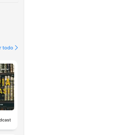
r todo
odcast