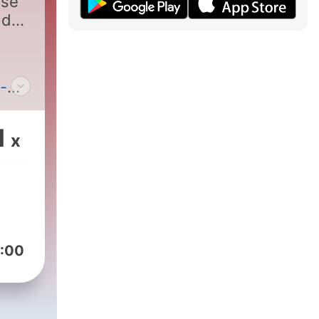
ose
 des
-
1
x
:00