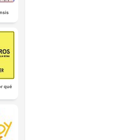
ensis
or qué