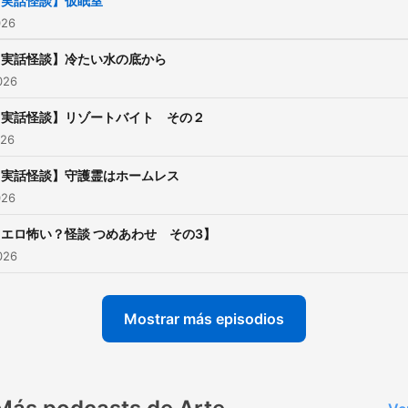
【実話怪談】仮眠室
026
【実話怪談】冷たい水の底から
2026
【実話怪談】リゾートバイト その２
026
【実話怪談】守護霊はホームレス
026
【エロ怖い？怪談 つめあわせ その3】
2026
Mostrar más episodios