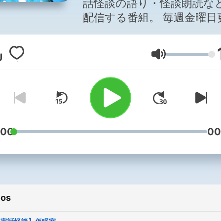
話怪談の語り・怪談朗読な
配信する番組。 毎週金曜日更新
予定。稀に月曜日も。 語り: 原
田友貴/歩サラ/渋谷ひめ/西
Volumen
香/み〜こ/手塚りょうこ/榎
お 他 お便りは
kaiidenpa@gmail.com ま
Radiotalk・podcast・YouT
などで配信中
https://www.youtube.com
:00
00
DC14KbP9QXnkprkER7w
Twitter @kaiidenpa #怪談 #怖
い話 #都市伝説 #ホラー #
ルト #声優 #怪談朗読 #心霊
ios
Japanese horror