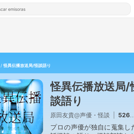
怪異伝播放送局/怪談語り
怪異伝播放送局/
談語り
原田友貴@声優・怪談
|
526 - 【実話怪談】仮眠室
プロの声優が独自に蒐集し