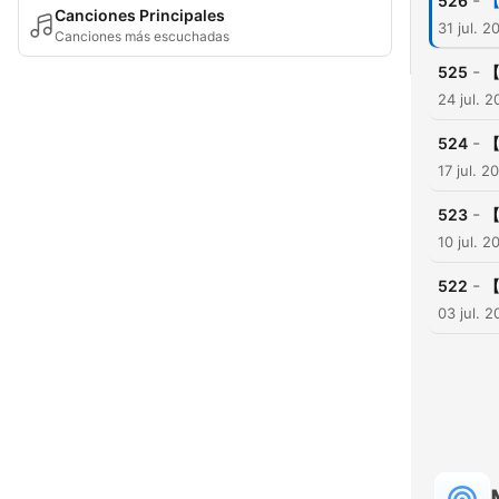
-
526
Canciones Principales
31 jul. 2
Canciones más escuchadas
-
525
24 jul. 
-
524
17 jul. 2
-
523
10 jul. 2
-
522
03 jul. 