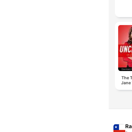
The T
Jane 
Ra