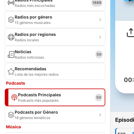
1689
Radios más escuchadas
Radios por género
15 géneros musicales
Radios por regiones
Radios locales
Noticias
50
Radios noticiosas
Recomendadas
Lista de las mejores radios
00
Podcasts
Podcasts Principales
50
Podcasts más populares
Podcasts por Género
18 géneros temáticos
Episod
Música