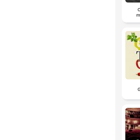
C
m
G