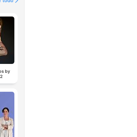
r todo
os by
 2