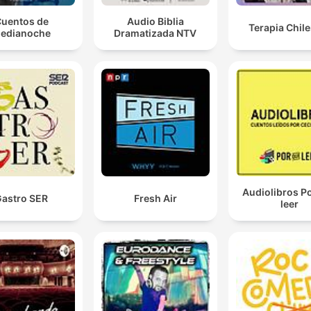
uentos de
Audio Biblia
Terapia Chil
edianoche
Dramatizada NTV
Audiolibros P
astro SER
Fresh Air
leer