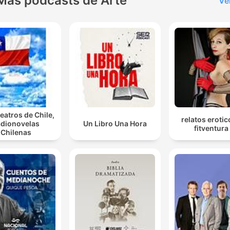
Más podcasts de Arte
Ve
eatros de Chile,
relatos erotic
dionovelas
Un Libro Una Hora
fitventura
Chilenas