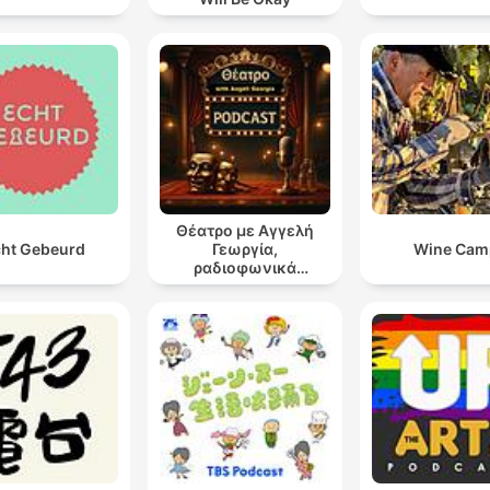
Θέατρο με Αγγελή
ht Gebeurd
Γεωργία,
Wine Cam
ραδιοφωνικά
θεατρικά έργα