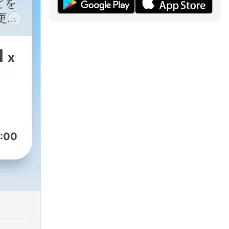
どを
口有
1
x
津ま
で！
ube
/channel/UCBG-
:00
オカ