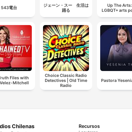
ジェーン・スー 生活は
Up The Arts
543電台
踊る
LGBQT+ arts p
Choice Classic Radio
ruth Files with
Detectives | Old Time
Pastora Yeseni
Velez-Mitchell
Radio
dios Chilenas
Recursos