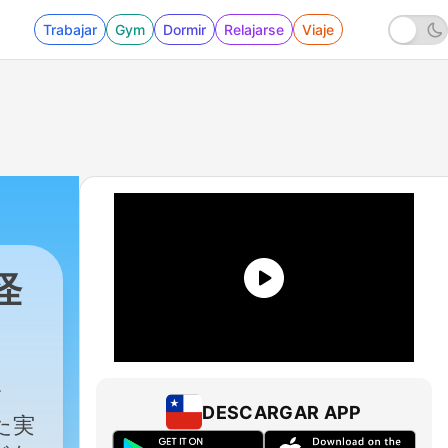
Trabajar
Gym
Dormir
Relajarse
Viaje
怪
DESCARGAR APP
た実