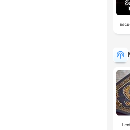
Escu
Lec