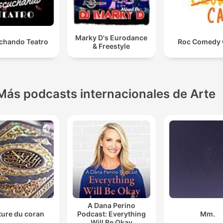
Marky D's Eurodance
chando Teatro
Roc Comedy 
& Freestyle
Más podcasts internacionales de Arte
A Dana Perino
ture du coran
Podcast: Everything
Mm.
Will Be Okay