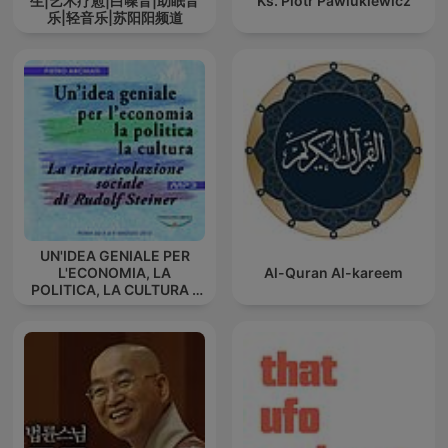
生|艺术疗愈|白噪音|助眠音
Ks. Piotr Pawlukiewicz
乐|轻音乐|苏阳阳频道
UN'IDEA GENIALE PER
L'ECONOMIA, LA
Al-Quran Al-kareem
POLITICA, LA CULTURA -
La triarticolazione sociale
di Rudolf Steiner