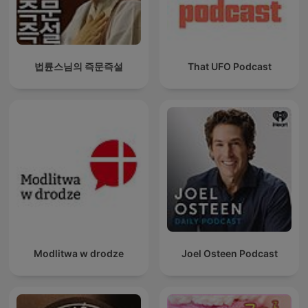
법륜스님의 즉문즉설
That UFO Podcast
Modlitwa w drodze
Joel Osteen Podcast