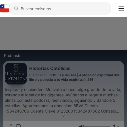
Podcasts
Historias Católicas
P. Gonzalo
|
219 - La Odisea | Aplicación espiritual del
libro y película a tu vida espiritual | 216
Inspiran y encienden. Motivate a hacer algo grande de tu vida,
mirando al ideal de los gigantes! Ayúdanos a llegar a muchas
almas con este podcast, reenviando, siguiendo y dándole 5
estrellas. Agradecemos tu donación: BBVA Cuenta
1534248766 Cuenta Clave 012320015342487662 Gonzalo
Viaña Leupold Síguenos en Historias Católicas (YouTube,
Instagram, Facebook)
1