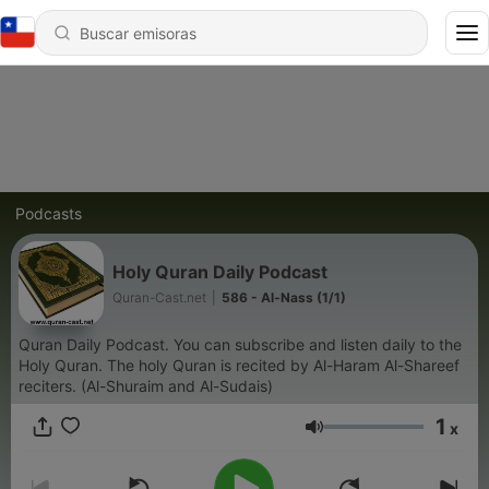
Podcasts
Holy Quran Daily Podcast
Quran-Cast.net
|
586 - Al-Nass (1/1)
Quran Daily Podcast. You can subscribe and listen daily to the
Holy Quran. The holy Quran is recited by Al-Haram Al-Shareef
reciters. (Al-Shuraim and Al-Sudais)
1
x
Volumen