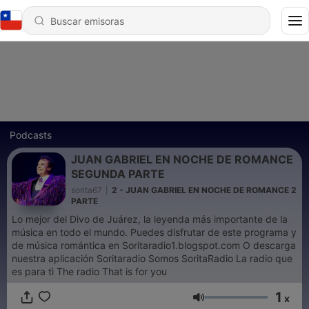
Podcasts
JUAN GABRIEL EN NOCHE DE ROMANCE
SEGUNDA PARTE
sorita67
|
2 - JUAN GABRIEL EN NOCHE DE ROMANCE 2
PARTE
Lo mejor del Divo de Juárez, la leyenda más importante de la
música en todo el mundo. Puedes disfrutar de este programa y
de música romántica en Soritaradio1.blogspot.com O descarga
nuestra aplicación Soritaradio Somos SoritaRadio La radio que
es para tì The radio That is for you
1
x
Volumen