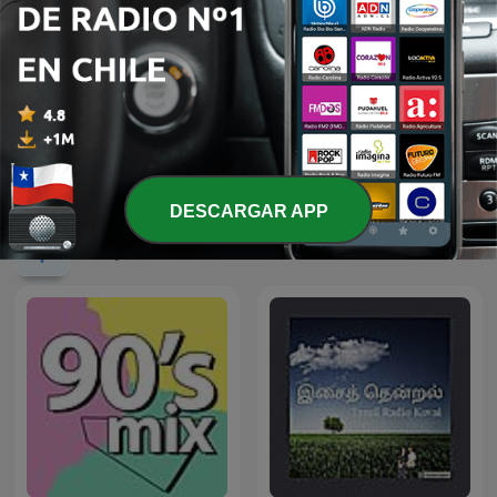
MIX REGGAETON
Relax Sound
(DJERW1N)
DESCARGAR APP
Más podcasts internacionales de Música