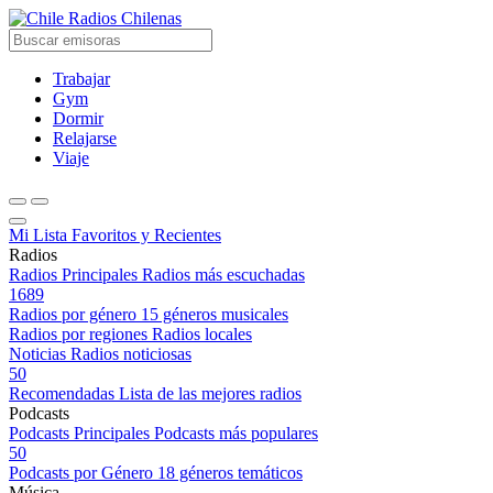
Radios Chilenas
Trabajar
Gym
Dormir
Relajarse
Viaje
Mi Lista
Favoritos y Recientes
Radios
Radios Principales
Radios más escuchadas
1689
Radios por género
15 géneros musicales
Radios por regiones
Radios locales
Noticias
Radios noticiosas
50
Recomendadas
Lista de las mejores radios
Podcasts
Podcasts Principales
Podcasts más populares
50
Podcasts por Género
18 géneros temáticos
Música