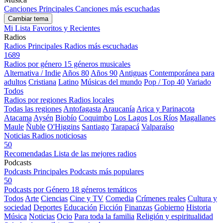
Canciones Principales
Canciones más escuchadas
Cambiar tema
Mi Lista
Favoritos y Recientes
Radios
Radios Principales
Radios más escuchadas
1689
Radios por género
15 géneros musicales
Alternativa / Indie
Años 80
Años 90
Antiguas
Contemporánea para
adultos
Cristiana
Latino
Músicas del mundo
Pop / Top 40
Variado
Todos
Radios por regiones
Radios locales
Todas las regiones
Antofagasta
Araucanía
Arica y Parinacota
Atacama
Aysén
Biobío
Coquimbo
Los Lagos
Los Ríos
Magallanes
Maule
Ñuble
O'Higgins
Santiago
Tarapacá
Valparaíso
Noticias
Radios noticiosas
50
Recomendadas
Lista de las mejores radios
Podcasts
Podcasts Principales
Podcasts más populares
50
Podcasts por Género
18 géneros temáticos
Todos
Arte
Ciencias
Cine y TV
Comedia
Crímenes reales
Cultura y
sociedad
Deportes
Educación
Ficción
Finanzas
Gobierno
Historia
Música
Noticias
Ocio
Para toda la familia
Religión y espiritualidad