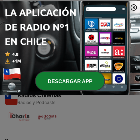
00:00
00:00
Episodios
-
1
Este podcast trata de la musica andina en
Latinoamérica.
03 dic. 2020
DESCARGAR APP
Radios Chilenas
Radios y Podcasts