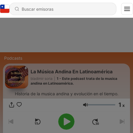
Podcasts
La Música Andina En Latinoamérica
bladimir soria
|
1 - Este podcast trata de la musica
andina en Latinoamérica.
Historia de la musica andina y evolución en el tiempo.
1
x
Volumen