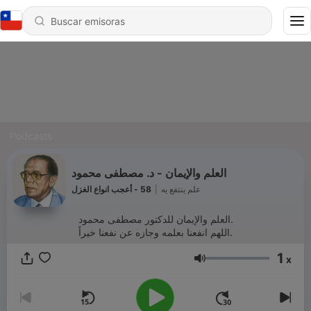
Podcasts
العلم والإيمان - د. مصطفى محمود
58 - أعجب انواع الغزل
|
علم ينتفع يه
العلم والإيمان للدكتور مصطفى محمود.
اللهم انفعنا بعلمه وجازه عن نفعنا خيراً.
1
x
Volumen