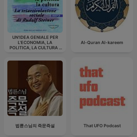
UN'IDEA GENIALE PER
L'ECONOMIA, LA
Al-Quran Al-kareem
POLITICA, LA CULTURA -
La triarticolazione sociale
di Rudolf Steiner
법륜스님의 즉문즉설
That UFO Podcast