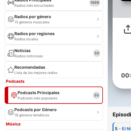
1689
Radios más escuchadas
Radios por género
15 géneros musicales
Radios por regiones
Radios locales
Noticias
50
Radios noticiosas
Recomendadas
Lista de las mejores radios
00
Podcasts
Podcasts Principales
50
Podcasts más populares
Podcasts por Género
Episod
18 géneros temáticos
Música
-
5
El N