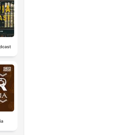
odcast
ia