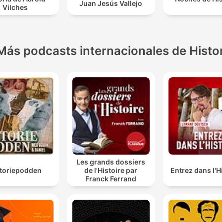
Juan Jesús Vallejo
Vilches
Más podcasts internacionales de Histo
Les grands dossiers
storiepodden
de l'Histoire par
Entrez dans l'H
Franck Ferrand