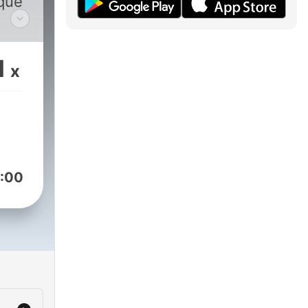
que
1
x
:00