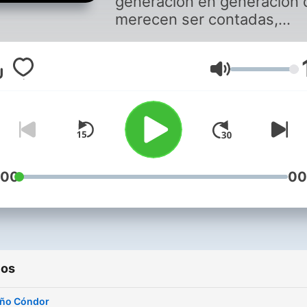
generación en generación 
merecen ser contadas,
leyendas y relatos tan
increíbles como lo es este
mundo de enigmas
Volumen
:00
00
ios
iño Cóndor