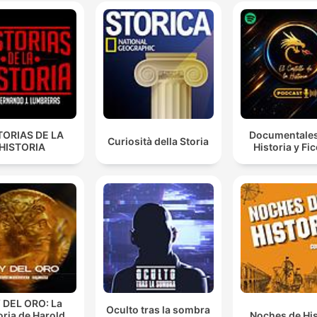
TORIAS DE LA
Documentales
Curiosità della Storia
HISTORIA
Historia y Fi
 DEL ORO: La
Oculto tras la sombra
oria de Harold
Noches de His