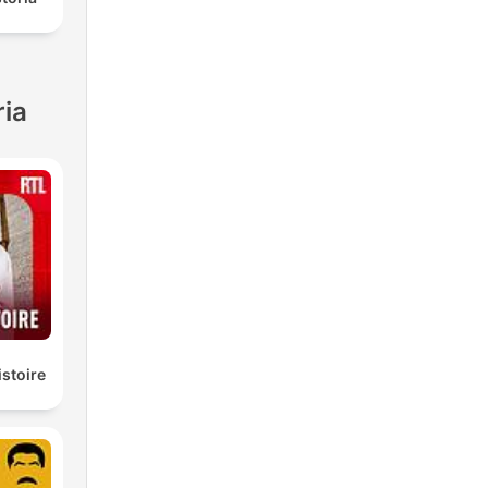
ria
istoire