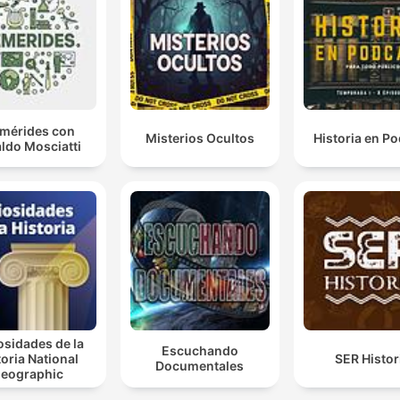
emérides con
Misterios Ocultos
Historia en P
ldo Mosciatti
osidades de la
Escuchando
toria National
SER Histor
Documentales
eographic