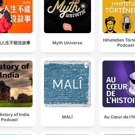
Hihetetlen Tör
如人生不能沒故事
Myth Universe
Podcast
istory of India
MALÍ
Au Cœur de l'H
Podcast