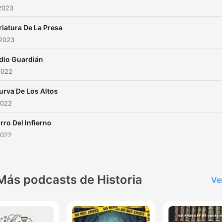
2023
riatura De La Presa
 2023
ndio Guardián
2022
urva De Los Altos
2022
rro Del Infierno
2022
Más podcasts de Historia
Ve