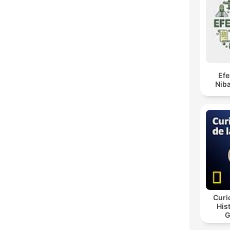
Ef
Niba
Curi
His
G