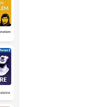
ténelem
istoire