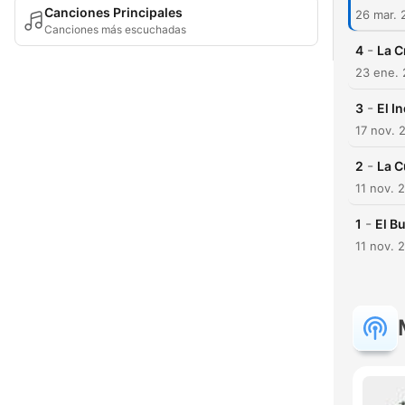
Canciones Principales
26 mar. 
Canciones más escuchadas
-
4
La C
23 ene.
-
3
El I
17 nov. 
-
2
La C
11 nov. 
-
1
El Bu
11 nov. 