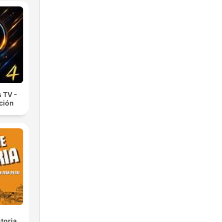
 TV -
cción
toria