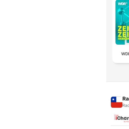
WDR
Ra
Rad