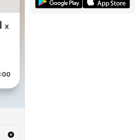
1
x
:00