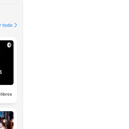
r todo
olibros