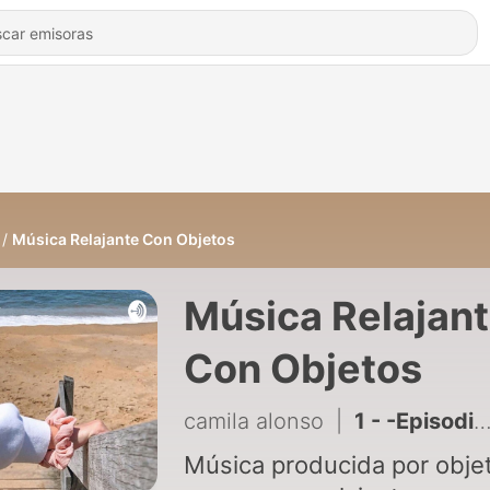
Música Relajante Con Objetos
Música Relajan
Con Objetos
camila alonso
|
1 - -Episodio 1- Relajante producido por un lápiz
Música producida por obje