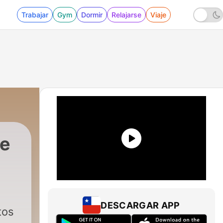
Trabajar
Gym
Dormir
Relajarse
Viaje
te
DESCARGAR APP
tos