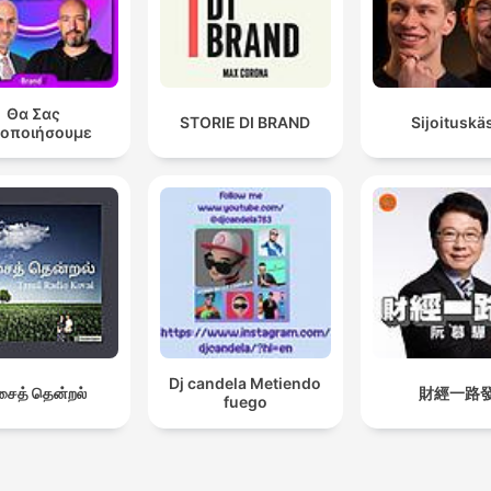
Θα Σας
STORIE DI BRAND
Sijoituskäs
δοποιήσουμε
Dj candela Metiendo
ைத் தென்றல்
財經一路
fuego