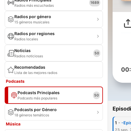
1689
Radios más escuchadas
Radios por género
15 géneros musicales
Radios por regiones
Radios locales
Noticias
50
Radios noticiosas
Recomendadas
00
Lista de las mejores radios
Podcasts
Podcasts Principales
50
Podcasts más populares
Episod
Podcasts por Género
18 géneros temáticos
-
1
-Epi
Música
23 sep.