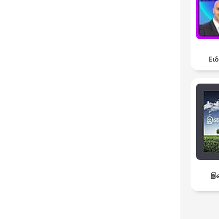
Ει
இச