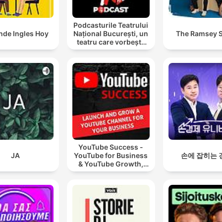
Podcasturile Teatrului
nde Ingles Hoy
Național București, un
The Ramsey 
teatru care vorbește
cu tine
YouTube Success -
JA
YouTube for Business
손에 잡히는 
& YouTube Growth,
Video Marketing