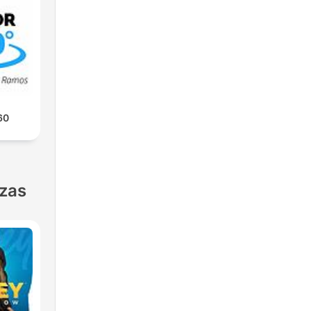
60
nzas