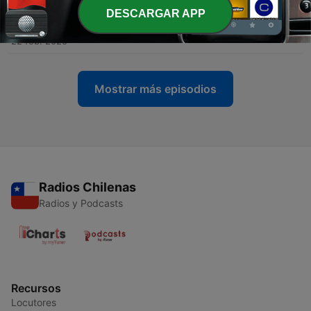
DESCARGAR APP
-
822
Anton & Pepe (2/5): Loco in Acapulco
22 feb. 2025
Mostrar más episodios
Radios Chilenas
Radios y Podcasts
Recursos
Locutores