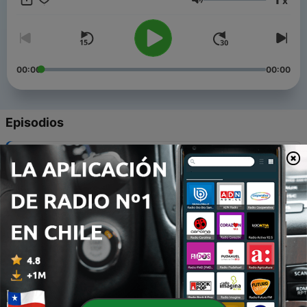
x
Volumen
00:00
00:00
Episodios
-
835
Nothing Serious
04 nov. 2025
-
825
Anton & Pepe (5/5): Bridge over Troubled Water
15 mar. 2025
-
824
Anton & Pepe (4/5): I’ll Be Fine
08 mar. 2025
-
823
Anton & Pepe (3/5): Shiny Happy People
01 mar. 2025