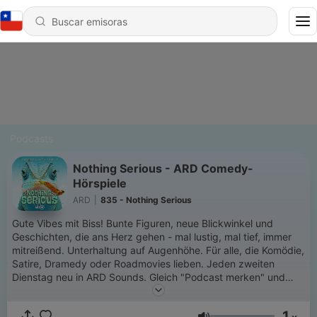
Podcasts
Nothing Serious - ARD Comedy-
Hörspiele
ARD
|
835 - Nothing Serious
Gute Vibes mit Biss! Bunte Figuren, neue Blickwinkel und
Geschichten, die ans Herz gehen - mal lustig, mal tief, immer
mitreißend. Unterhaltung auf Augenhöhe. Für alle, die Komödie,
Satire, Dramedy oder Roadmovies lieben. Jeden zweiten
Dienstag neu in ARD Sounds. Gleich "Podcast merken" und
nichts verpassen!
1